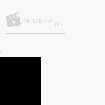
PROGRAM
03
ト