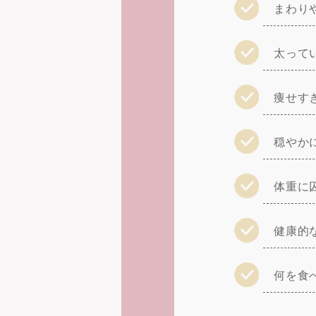
まわり
太って
痩せす
穏やか
体重に
健康的
何を食