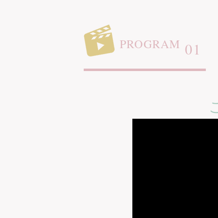
コ
ン
テ
PROGRAM
01
ン
ツ
へ
ス
キ
ッ
プ