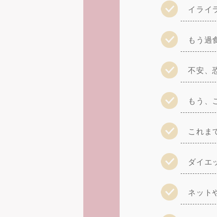
イライ
もう過
不安、
もう、
これま
ダイエ
ネット