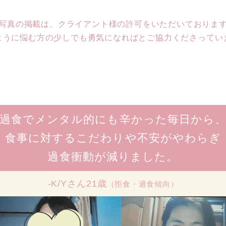
写真の掲載は、クライアント様の
許可をいただいておりま
ように悩む方の少しでも勇気になればと
ご協力くださってい
過食でメンタル的にも辛かった毎日から
食事に対するこだわりや不安がやわらぎ
過食衝動が減りました。
-K/Yさん21歳
（拒食・過食傾向）