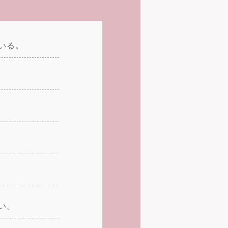
いる。
い。