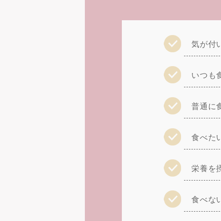
気が付
いつも
普通に
食べた
栄養を
食べな